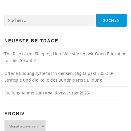
r
a
Suchen
g
nach:
s
n
a
NEUESTE BEITRÄGE
v
The Rise of the Sleeping Lion: Wie stärken wir Open Education
i
für die Zukunft?
g
a
Offene Bildung systemisch denken: Digitalpakt 2.0, OER-
t
Strategie und die Rolle des Bündnis Freie Bildung
i
Stellungnahme zum Koalitionsvertrag 2025
o
n
ARCHIV
Archiv