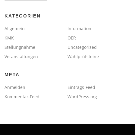
KATEGORIEN
Allgemein
Information
KMK
OER
Stellungnahme
Uncategorized
Veranstaltungen
Wahlprüfsteine
META
Anmelden
Eintrags-Feed
Kommentar-Feed
WordPress.org