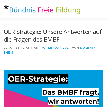
Zum
Inhalt
Menü
springen
ÜBER
AKTUELLES
THEMEN
KONTAKT
OER-Strategie: Unsere Antworten auf
die Fragen des BMBF
VERÖFFENTLICHT AM
19. FEBRUAR 2021
VON
DOMINIK
THEIS