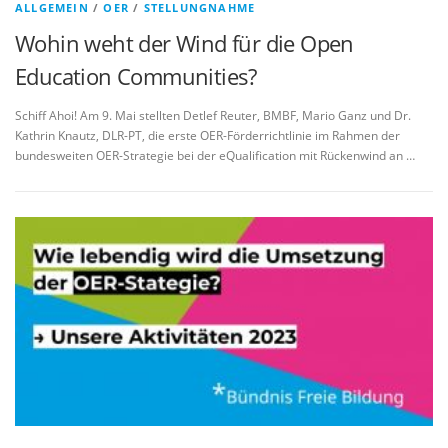
ALLGEMEIN
/
OER
/
STELLUNGNAHME
Wohin weht der Wind für die Open
Education Communities?
Schiff Ahoi! Am 9. Mai stellten Detlef Reuter, BMBF, Mario Ganz und Dr.
Kathrin Knautz, DLR-PT, die erste OER-Förderrichtlinie im Rahmen der
bundesweiten OER-Strategie bei der eQualification mit Rückenwind an …