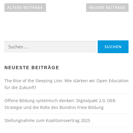
e
ÄLTERE BEITRÄGE
NEUERE BEITRÄGE
i
t
r
a
Suchen
g
nach:
s
n
a
NEUESTE BEITRÄGE
v
The Rise of the Sleeping Lion: Wie stärken wir Open Education
i
für die Zukunft?
g
a
Offene Bildung systemisch denken: Digitalpakt 2.0, OER-
t
Strategie und die Rolle des Bündnis Freie Bildung
i
Stellungnahme zum Koalitionsvertrag 2025
o
n