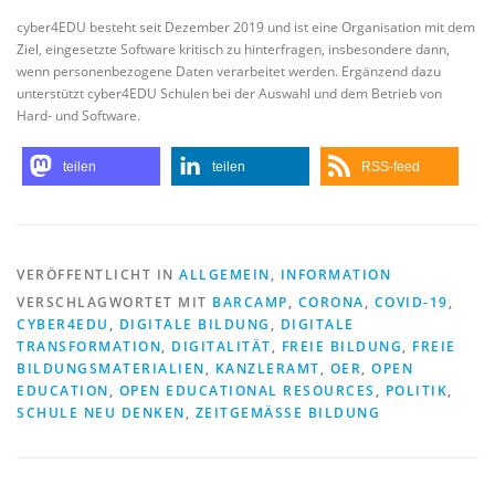
cyber4EDU besteht seit Dezember 2019 und ist eine Organisation mit dem
Ziel, eingesetzte Software kritisch zu hinterfragen, insbesondere dann,
wenn personenbezogene Daten verarbeitet werden. Ergänzend dazu
unterstützt cyber4EDU Schulen bei der Auswahl und dem Betrieb von
Hard- und Software.
teilen
teilen
RSS-feed
VERÖFFENTLICHT IN
ALLGEMEIN
,
INFORMATION
VERSCHLAGWORTET MIT
BARCAMP
,
CORONA
,
COVID-19
,
CYBER4EDU
,
DIGITALE BILDUNG
,
DIGITALE
TRANSFORMATION
,
DIGITALITÄT
,
FREIE BILDUNG
,
FREIE
BILDUNGSMATERIALIEN
,
KANZLERAMT
,
OER
,
OPEN
EDUCATION
,
OPEN EDUCATIONAL RESOURCES
,
POLITIK
,
SCHULE NEU DENKEN
,
ZEITGEMÄSSE BILDUNG