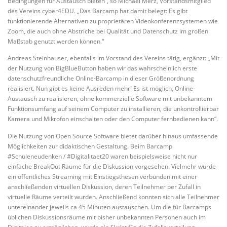
Bedingungen für Austausch bieten“, so Michael Merz, Vorstandsmitglied
des Vereins cyber4EDU. „Das Barcamp hat damit belegt: Es gibt
funktionierende Alternativen zu proprietären Videokonferenzsystemen wie
Zoom, die auch ohne Abstriche bei Qualität und Datenschutz im großen
Maßstab genutzt werden können.“
Andreas Steinhauser, ebenfalls im Vorstand des Vereins tätig, ergänzt: „Mit
der Nutzung von BigBlueButton haben wir das wahrscheinlich erste
datenschutzfreundliche Online-Barcamp in dieser Größenordnung
realisiert. Nun gibt es keine Ausreden mehr! Es ist möglich, Online-
Austausch zu realisieren, ohne kommerzielle Software mit unbekanntem
Funktionsumfang auf seinem Computer zu installieren, die unkontrollierbar
Kamera und Mikrofon einschalten oder den Computer fernbedienen kann“.
Die Nutzung von Open Source Software bietet darüber hinaus umfassende
Möglichkeiten zur didaktischen Gestaltung. Beim Barcamp
#Schuleneudenken / #Digitalitaet20 waren beispielsweise nicht nur
einfache BreakOut Räume für die Diskussion vorgesehen. Vielmehr wurde
ein öffentliches Streaming mit Einstiegsthesen verbunden mit einer
anschließenden virtuellen Diskussion, deren Teilnehmer per Zufall in
virtuelle Räume verteilt wurden. Anschließend konnten sich alle Teilnehmer
untereinander jeweils ca 45 Minuten austauschen. Um die für Barcamps
üblichen Diskussionsräume mit bisher unbekannten Personen auch im