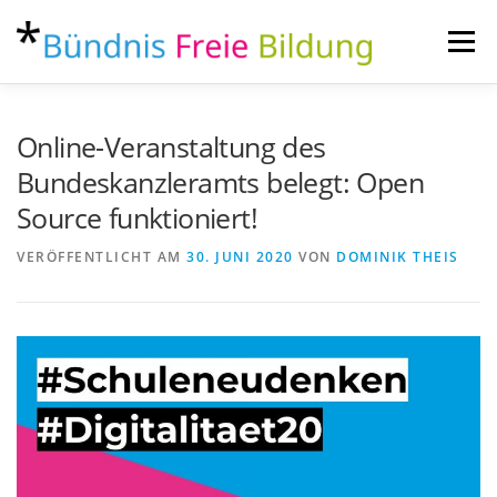
Zum
Inhalt
Menü
springen
ÜBER
AKTUELLES
THEMEN
KONTAKT
Online-Veranstaltung des
Bundeskanzleramts belegt: Open
Source funktioniert!
VERÖFFENTLICHT AM
30. JUNI 2020
VON
DOMINIK THEIS