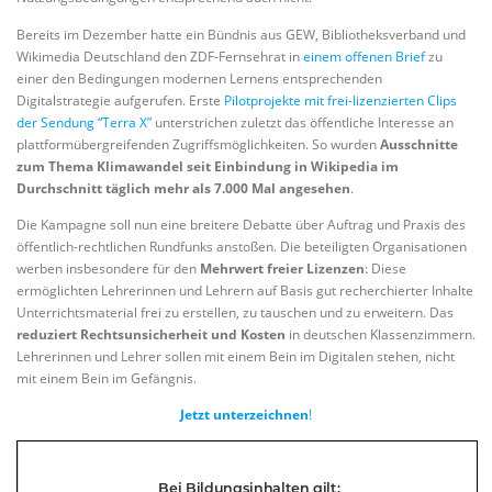
Bereits im Dezember hatte ein Bündnis aus GEW, Bibliotheksverband und
Wikimedia Deutschland den ZDF-Fernsehrat in
einem offenen Brief
zu
einer den Bedingungen modernen Lernens entsprechenden
Digitalstrategie aufgerufen. Erste
Pilotprojekte mit frei-lizenzierten Clips
der Sendung “Terra X”
unterstrichen zuletzt das öffentliche Interesse an
plattformübergreifenden Zugriffsmöglichkeiten. So wurden
Ausschnitte
zum Thema Klimawandel seit Einbindung in Wikipedia im
Durchschnitt täglich mehr als 7.000 Mal angesehen
.
Die Kampagne soll nun eine breitere Debatte über Auftrag und Praxis des
öffentlich-rechtlichen Rundfunks anstoßen. Die beteiligten Organisationen
werben insbesondere für den
Mehrwert freier Lizenzen
: Diese
ermöglichten Lehrerinnen und Lehrern auf Basis gut recherchierter Inhalte
Unterrichtsmaterial frei zu erstellen, zu tauschen und zu erweitern. Das
reduziert Rechtsunsicherheit und Kosten
in deutschen Klassenzimmern.
Lehrerinnen und Lehrer sollen mit einem Bein im Digitalen stehen, nicht
mit einem Bein im Gefängnis.
Jetzt unterzeichnen
!