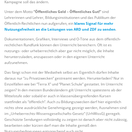
Kampagne soll das ändern.
Unter dem Motto
“Öffentliches Geld – Öffentliches Gut!”
sind
Lehrerinnen und Lehrer, Bildungsinstitutionen und das Publikum der
Öffentlich-Rechtlichen nun aufgerufen, ein
klares Signal für mehr
Nutzungsfreiheit an die Leitungen von ARD und ZDF zu senden
.
Dokumentationen, Grafiken, Interviews und O-Töne aus dem öffentlich-
rechtlichen Rundfunk können den Unterricht bereichern. Oft ist es
nutzungs- oder urheberrechtlich aber gar nicht möglich, die Inhalte
herunterzuladen, anzupassen oder in den eigenen Unterricht
aufzunehmen.
Das fängt schon mit der Mediathek selbst an: Eigentlich dürfen Inhalte
daraus nur “zu Privatzwecken” gestreamt werden. Herunterladen? Nur in
Einzelfällen wie bei “Terra X” und “Planet Schule” gestattet. Im Unterricht
zeigen? In den meisten Bundesländern gilt Unterricht spätestens ab der
Mittelstufe oder sobald er auch in klassenübergreifenden Kursen
stattfindet als “öffentlich”. Auch zu Bildungszwecken darf hier eigentlich
nichts ohne ausdrückliche Genehmigung gezeigt werden, Ausnahmen sind
im „Urheberrechts-Wissensgesellschafts-Gesetz“ (UrhWissG) geregelt.
Geschützte Sendungen vollständig zu zeigen ist danach aber nicht zulässig,
bearbeiten oder kürzen darf man die Inhalte gemäß den
Nutzungsbedingungen entsprechend auch nicht.