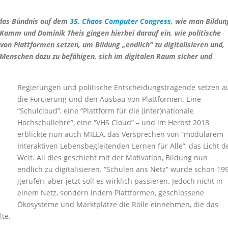
 das Bündnis auf dem
35. Chaos Computer Congress
, wie man Bildun
ta Kamm und Dominik Theis gingen hierbei darauf ein, wie politische
on Plattformen setzen, um Bildung „endlich“ zu digitalisieren und,
Menschen dazu zu befähigen, sich im digitalen Raum sicher und
Regierungen und politische Entscheidungstragende setzen a
die Forcierung und den Ausbau von Plattformen. Eine
“Schulcloud”, eine “Plattform für die (inter)nationale
Hochschullehre”, eine “VHS Cloud” – und im Herbst 2018
erblickte nun auch MILLA, das Versprechen von “modularem
Interaktiven Lebensbegleitenden Lernen für Alle”, das Licht d
Welt. All dies geschieht mit der Motivation, Bildung nun
endlich zu digitalisieren. “Schulen ans Netz” wurde schon 19
gerufen, aber jetzt soll es wirklich passieren. Jedoch nicht in
einem Netz, sondern indem Plattformen, geschlossene
Ökosysteme und Marktplätze die Rolle einnehmen, die das
lte.