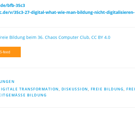
.de/bfb-35c3
c.de/v/35c3-27-digital-what-wie-man-bildung-nicht-digitalisieren-
reie Bildung beim 36. Chaos Computer Club
,
CC BY 4.0
S-feed
TUNGEN
DIGITALE TRANSFORMATION
,
DISKUSSION
,
FREIE BILDUNG
,
FRE
EITGEMÄSSE BILDUNG