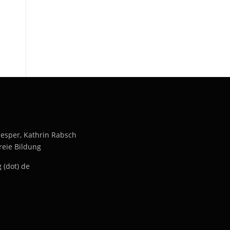
inesper, Kathrin Rabsch
reie Bildung
 (dot) de