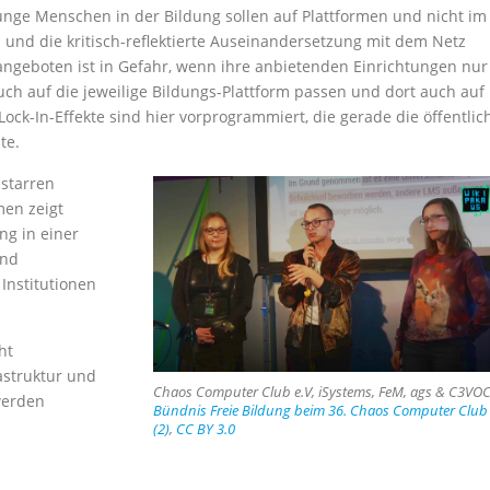
Junge Menschen in der Bildung sollen auf Plattformen und nicht im
 und die kritisch-reflektierte Auseinandersetzung mit dem Netz
angeboten ist in Gefahr, wenn ihre anbietenden Einrichtungen nur
uch auf die jeweilige Bildungs-Plattform passen und dort auch auf
ck-In-Effekte sind hier vorprogrammiert, die gerade die öffentlic
te.
 starren
men zeigt
ng in einer
und
Institutionen
ht
rastruktur und
Chaos Computer Club e.V, iSystems, FeM, ags & C3VOC
werden
Bündnis Freie Bildung beim 36. Chaos Computer Club
(2)
,
CC BY 3.0