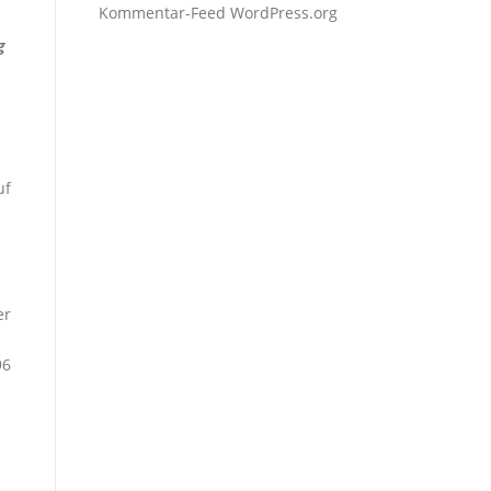
Kommentar-Feed
WordPress.org
g
uf
er
96