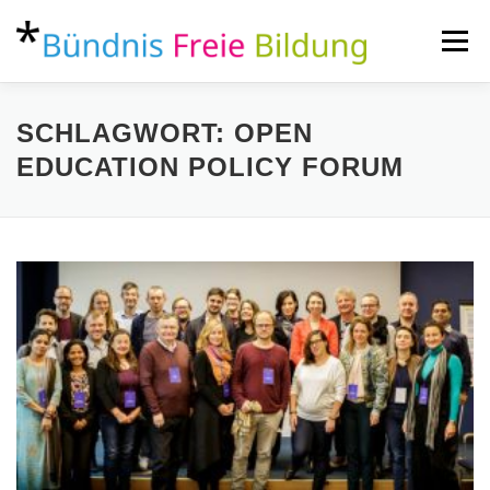
Zum
Inhalt
Menü
springen
ÜBER
AKTUELLES
THEMEN
KONTAKT
SCHLAGWORT:
OPEN
EDUCATION POLICY FORUM