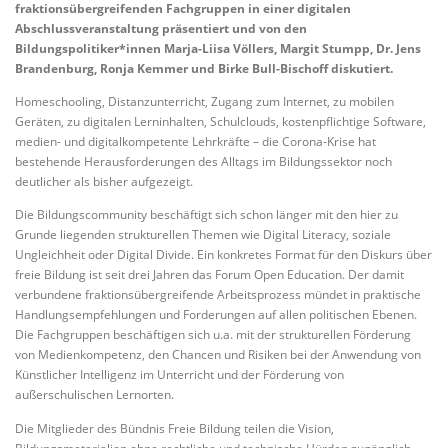
fraktionsübergreifenden Fachgruppen in einer digitalen
Abschlussveranstaltung präsentiert und von den
Bildungspolitiker*innen Marja-Liisa Völlers, Margit Stumpp, Dr. Jens
Brandenburg, Ronja Kemmer und Birke Bull-Bischoff diskutiert.
Homeschooling, Distanzunterricht, Zugang zum Internet, zu mobilen
Geräten, zu digitalen Lerninhalten, Schulclouds, kostenpflichtige Software,
medien- und digitalkompetente Lehrkräfte – die Corona-Krise hat
bestehende Herausforderungen des Alltags im Bildungssektor noch
deutlicher als bisher aufgezeigt.
Die Bildungscommunity beschäftigt sich schon länger mit den hier zu
Grunde liegenden strukturellen Themen wie Digital Literacy, soziale
Ungleichheit oder Digital Divide. Ein konkretes Format für den Diskurs über
freie Bildung ist seit drei Jahren das Forum Open Education. Der damit
verbundene fraktionsübergreifende Arbeitsprozess mündet in praktische
Handlungsempfehlungen und Forderungen auf allen politischen Ebenen.
Die Fachgruppen beschäftigen sich u.a. mit der strukturellen Förderung
von Medienkompetenz, den Chancen und Risiken bei der Anwendung von
Künstlicher Intelligenz im Unterricht und der Förderung von
außerschulischen Lernorten.
Die Mitglieder des Bündnis Freie Bildung teilen die Vision,