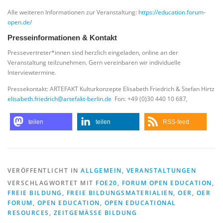
Alle weiteren Informationen zur Veranstaltung:
https://education.forum-
open.de/
Presseinformationen & Kontakt
Pressevertreter*innen sind herzlich eingeladen, online an der
Veranstaltung teilzunehmen. Gern vereinbaren wir individuelle
Interviewtermine.
Pressekontakt: ARTEFAKT Kulturkonzepte Elisabeth Friedrich & Stefan Hirtz
elisabeth.friedrich@artefakt-berlin.de
Fon: +49 (0)30 440 10 687,
teilen
teilen
RSS-feed
VERÖFFENTLICHT IN
ALLGEMEIN
,
VERANSTALTUNGEN
VERSCHLAGWORTET MIT
FOE20
,
FORUM OPEN EDUCATION
,
FREIE BILDUNG
,
FREIE BILDUNGSMATERIALIEN
,
OER
,
OER
FORUM
,
OPEN EDUCATION
,
OPEN EDUCATIONAL
RESOURCES
,
ZEITGEMÄSSE BILDUNG