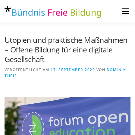
Zum
Inhalt
Menü
springen
ÜBER
AKTUELLES
THEMEN
KONTAKT
Utopien und praktische Maßnahmen
– Offene Bildung für eine digitale
Gesellschaft
VERÖFFENTLICHT AM
17. SEPTEMBER 2020
VON
DOMINIK
THEIS